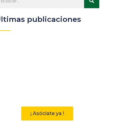
ltimas publicaciones
Participa
Descubre las ventajas de
pertenecer a la Asociación
Andaluza de Bibliotecarios (AAB)
¡ Asóciate ya !