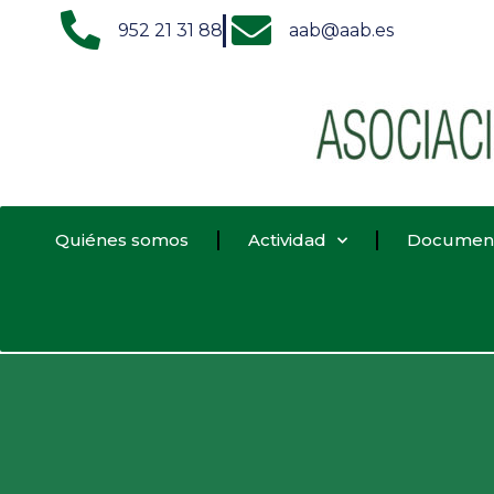
952 21 31 88
aab@aab.es
Quiénes somos
Actividad
Documen