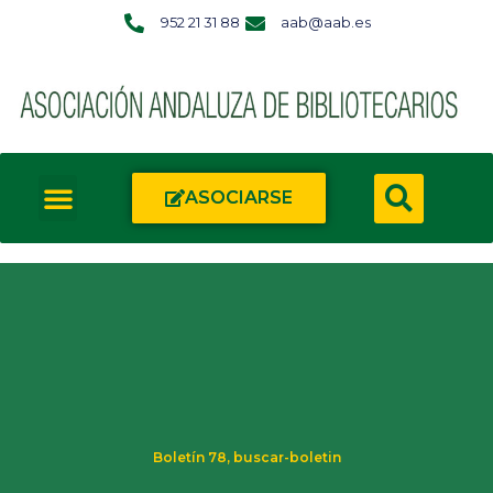
952 21 31 88
aab@aab.es
ASOCIARSE
Boletín 78
,
buscar-boletin