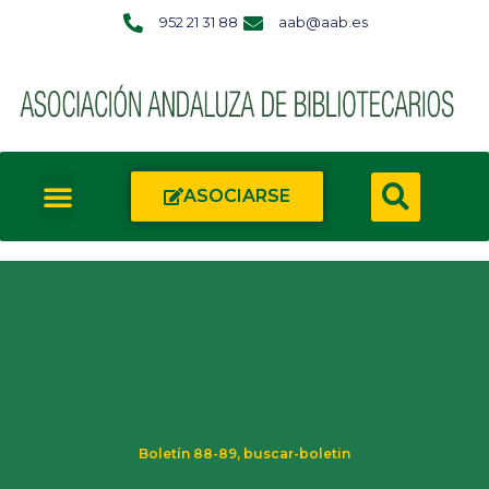
952 21 31 88
aab@aab.es
ASOCIARSE
Boletín 88-89
,
buscar-boletin