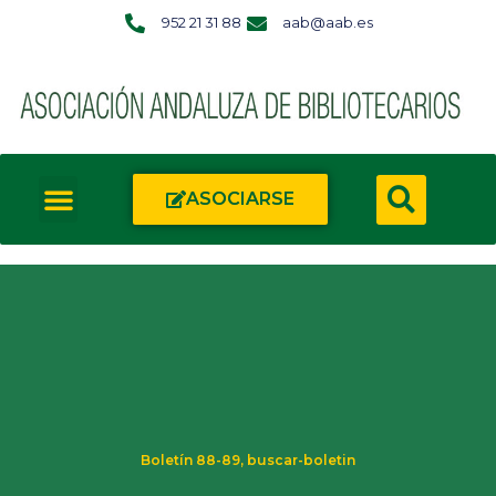
952 21 31 88
aab@aab.es
ASOCIARSE
Boletín 88-89
,
buscar-boletin