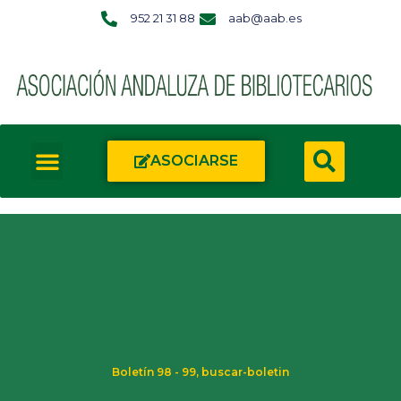
952 21 31 88
aab@aab.es
ASOCIARSE
Boletín 98 - 99
,
buscar-boletin