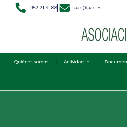
952 21 31 88
aab@aab.es
Quiénes somos
Actividad
Documen