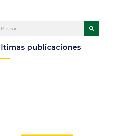
ltimas publicaciones
Participa
Descubre las ventajas de
pertenecer a la Asociación
Andaluza de Bibliotecarios (AAB)