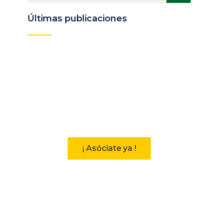
Últimas publicaciones
Participa
Descubre las ventajas de pertenecer
a la Asociación Andaluza de
Bibliotecarios (AAB)
¡ Asóciate ya !