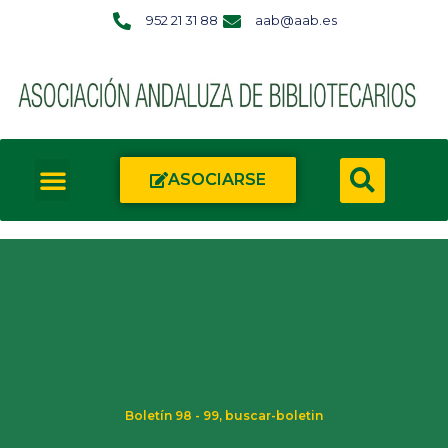
952 21 31 88
aab@aab.es
ASOCIARSE
Boletín 98 - 99
,
buscar-boletin