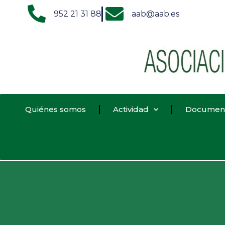
952 21 31 88
aab@aab.es
Quiénes somos
Actividad
Documen