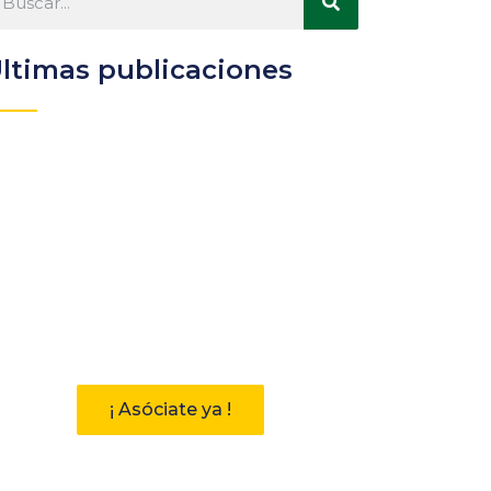
ltimas publicaciones
Participa
Descubre las ventajas de
pertenecer a la Asociación
Andaluza de Bibliotecarios (AAB)
¡ Asóciate ya !