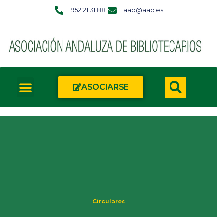
952 21 31 88
aab@aab.es
ASOCIARSE
Circulares