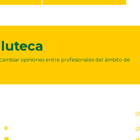
luteca
ercambiar opiniones entre profesionales del ámbito de
Dirección
C. Ollerías, 45, 47, 29012 Málaga
aab@aab.es