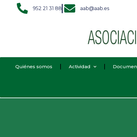
952 21 31 88
aab@aab.es
Quiénes somos
Actividad
Documen