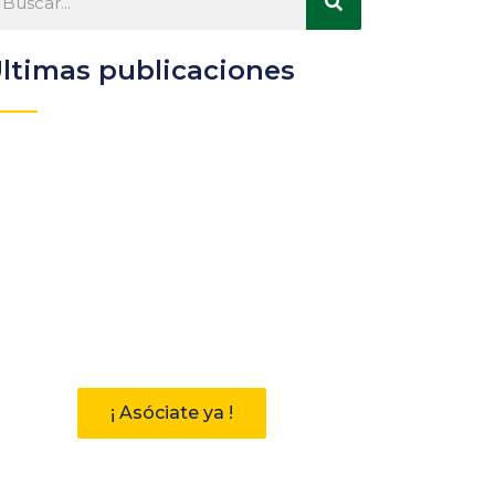
ltimas publicaciones
Participa
Descubre las ventajas de
pertenecer a la Asociación
Andaluza de Bibliotecarios (AAB)
¡ Asóciate ya !