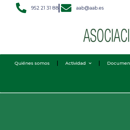
952 21 31 88
aab@aab.es
Quiénes somos
Actividad
Documen