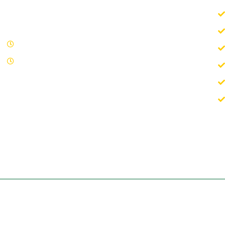
Horario de oficina
Lunes - Viernes 09.00 – 15.00
Sábados y domingos cerrado
ad (UE)
Aviso Legal / Imprint