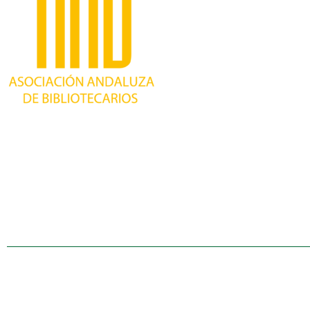
Trabajando desde 1981 como asociación
profesional independiente, para contribuir al
desarrollo bibliotecario en Andalucía y
defender los intereses de sus profesionales.
Política de cookies (UE)
Declaración de privacid