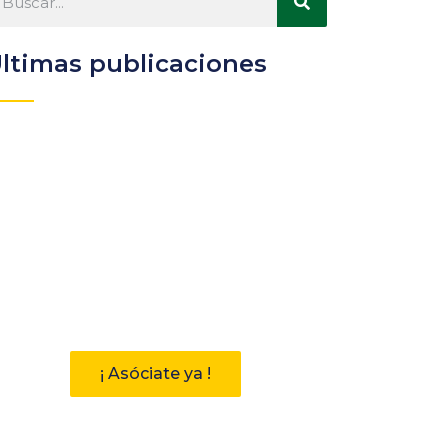
ltimas publicaciones
Participa
Descubre las ventajas de
pertenecer a la Asociación
Andaluza de Bibliotecarios (AAB)
¡ Asóciate ya !