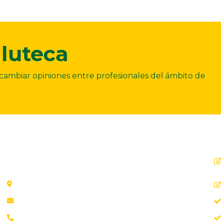
luteca
ercambiar opiniones entre profesionales del ámbito de
Dirección
C. Ollerías, 45, 47, 29012 Málaga
aab@aab.es
Teléfono: 952 21 31 88