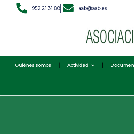
952 21 31 88
aab@aab.es
Quiénes somos
Actividad
Documen