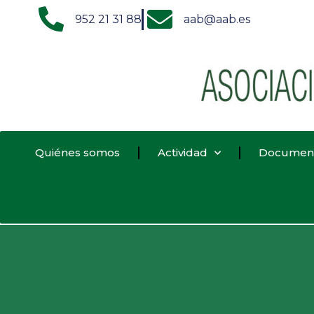
952 21 31 88
aab@aab.es
Quiénes somos
Actividad
Documen