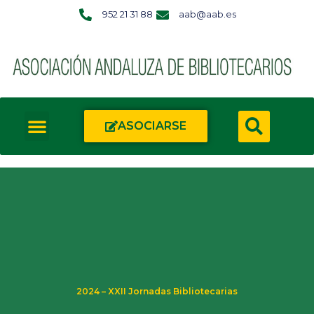
952 21 31 88
aab@aab.es
ASOCIARSE
2024 – XXII Jornadas Bibliotecarias