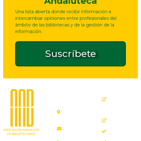
Andaluteca
Una lista abierta donde recibir información e
intercambiar opiniones entre profesionales del
ámbito de las bibliotecas y de la gestión de la
información.
Suscríbete
Dirección
Contacto
de
seguridad
C. Ollerías,
GPSR
45, 47,
29012
Inicio
Málaga
Quiénes
aab@aab.es
somos
Teléfono: