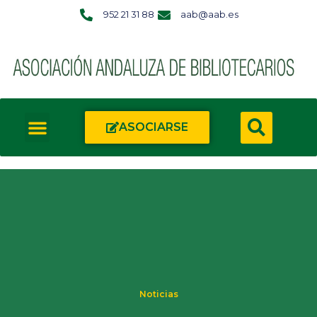
952 21 31 88
aab@aab.es
ASOCIARSE
Noticias