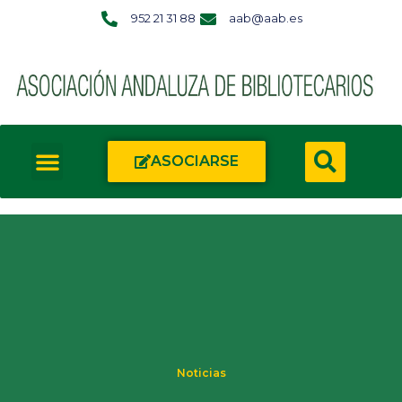
952 21 31 88
aab@aab.es
ASOCIARSE
Noticias