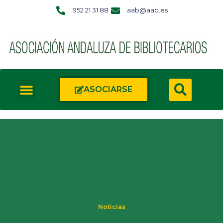
952 21 31 88
aab@aab.es
ASOCIARSE
Noticias