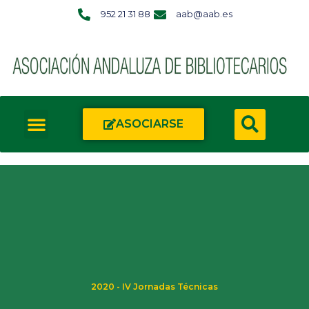
952 21 31 88
aab@aab.es
ASOCIARSE
2020 - IV Jornadas Técnicas