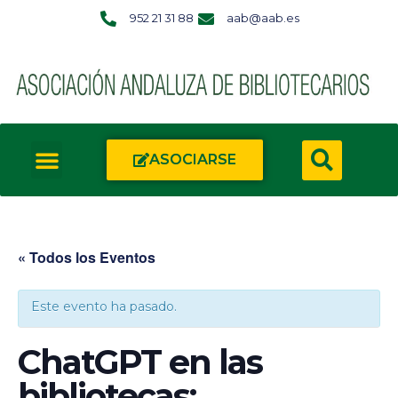
952 21 31 88
aab@aab.es
ASOCIARSE
« Todos los Eventos
Este evento ha pasado.
ChatGPT en las
bibliotecas: