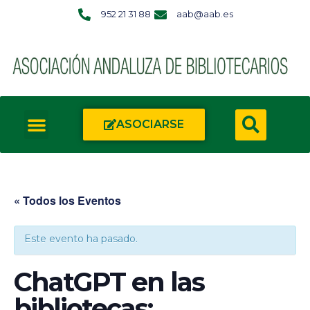
952 21 31 88
aab@aab.es
ASOCIARSE
« Todos los Eventos
Este evento ha pasado.
ChatGPT en las
bibliotecas: