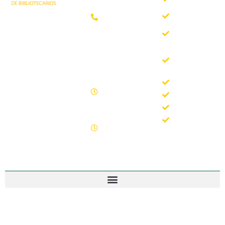
somos
Teléfono:
Documentos
952 21 31
Trabajando desde
88
Boletín
1981 como
AAB
asociación
Horario de
Buscador
profesional
oficina
del Boletín
independiente, para
de la AAB
contribuir al
Lunes -
desarrollo
Jornadas
Viernes
bibliotecario en
Formación
09.00 –
Andalucía y
15.00
Noticias
defender los
Sábados y
intereses de sus
Contacto
domingos
profesionales.
cerrado