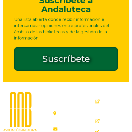
Suscríbete a
Andaluteca
Una lista abierta donde recibir información e
intercambiar opiniones entre profesionales del
ámbito de las bibliotecas y de la gestión de la
información.
Suscríbete
Dirección
Contacto
de
seguridad
C. Ollerías,
GPSR
45, 47,
29012
Inicio
Málaga
Quiénes
aab@aab.es