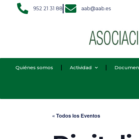
952 21 31 88
aab@aab.es
Quiénes somos
Actividad
Documen
« Todos los Eventos