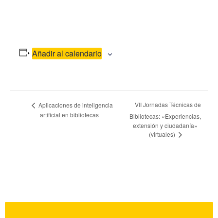
Añadir al calendario
Navegación
VII Jornadas Técnicas de
Aplicaciones de inteligencia
artificial en bibliotecas
Bibliotecas: «Experiencias,
del
extensión y ciudadanía»
(virtuales)
Evento