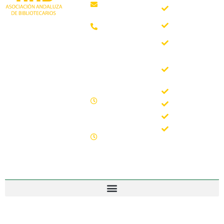
Quiénes
aab@aab.es
somos
Teléfono:
Documentos
952 21 31
Trabajando desde
88
Boletín
1981 como
AAB
asociación
Horario de
Buscador
profesional
oficina
del Boletín
independiente, para
de la AAB
contribuir al
Lunes -
desarrollo
Jornadas
Viernes
bibliotecario en
Formación
09.00 –
Andalucía y
15.00
Noticias
defender los
Sábados y
intereses de sus
Contacto
domingos
profesionales.
cerrado