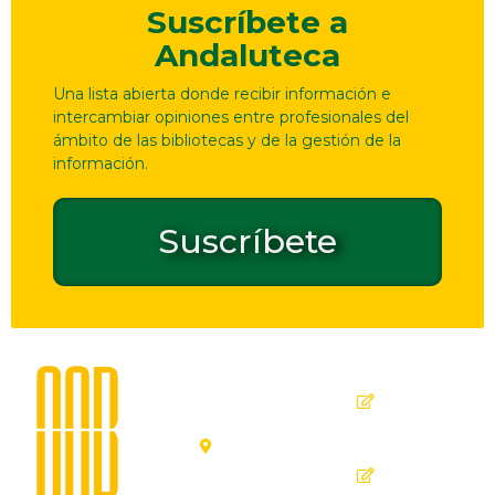
Suscríbete a
Andaluteca
Una lista abierta donde recibir información e
intercambiar opiniones entre profesionales del
ámbito de las bibliotecas y de la gestión de la
información.
Suscríbete
Dirección
Contacto
de
seguridad
C. Ollerías,
GPSR
45, 47,
29012
Inicio
Málaga