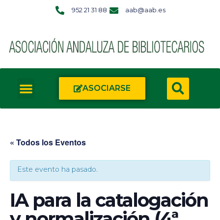
952 21 31 88
aab@aab.es
ASOCIARSE
« Todos los Eventos
Este evento ha pasado.
IA para la catalogación
y normalización (4ª