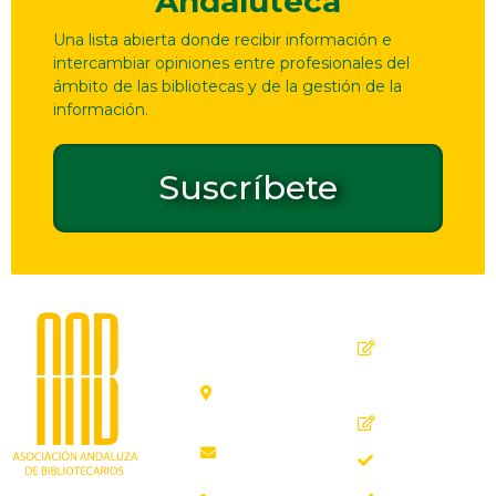
Andaluteca
Una lista abierta donde recibir información e
intercambiar opiniones entre profesionales del
ámbito de las bibliotecas y de la gestión de la
información.
Suscríbete
Dirección
Contacto
de
seguridad
C. Ollerías,
GPSR
45, 47,
29012
Inicio
Málaga
Quiénes
aab@aab.es
somos
Teléfono: