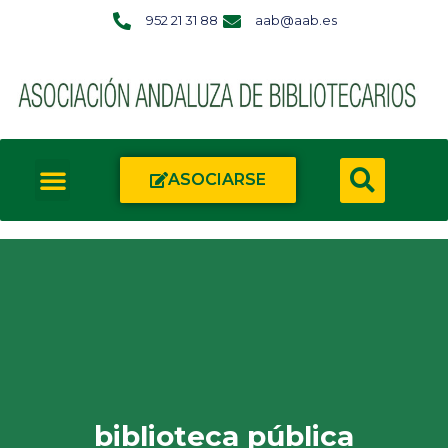
952 21 31 88
aab@aab.es
ASOCIARSE
biblioteca pública