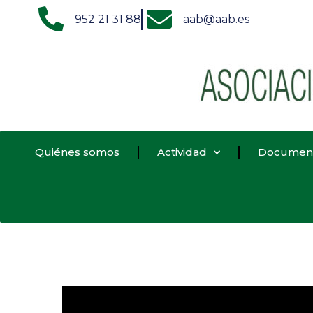
952 21 31 88
aab@aab.es
Quiénes somos
Actividad
Documen