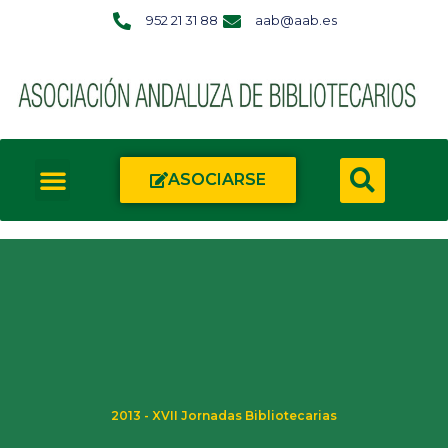
952 21 31 88
aab@aab.es
ASOCIARSE
2013 - XVII Jornadas Bibliotecarias