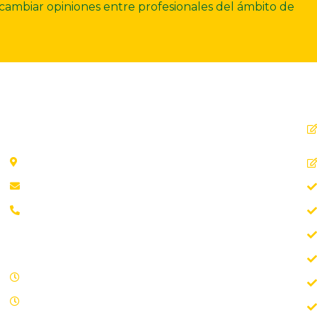
ercambiar opiniones entre profesionales del ámbito de
Dirección
C. Ollerías, 45, 47, 29012 Málaga
aab@aab.es
Teléfono: 952 21 31 88
Horario de oficina
Lunes - Viernes 09.00 – 15.00
Sábados y domingos cerrado