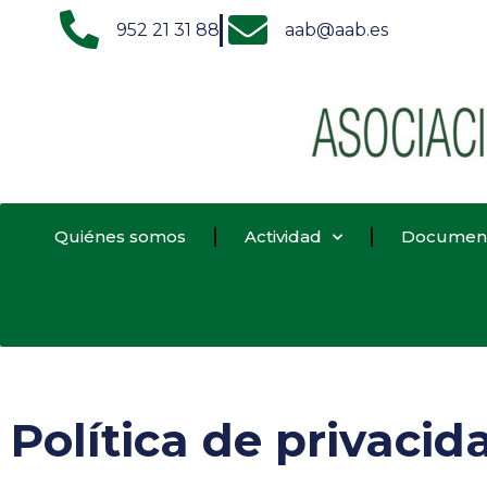
952 21 31 88
aab@aab.es
Quiénes somos
Actividad
Documen
Política de privacid