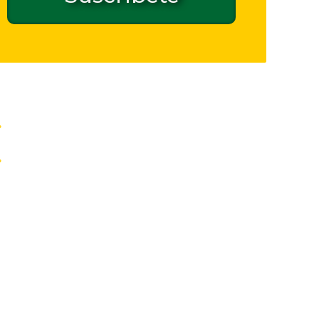
Contacto de seguridad GPSR
Inicio
Quiénes somos
Documentos
Boletín AAB
Buscador del Boletín de la AAB
Jornadas
Formación