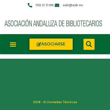
952 21 31 88
aab@aab.es
ASOCIARSE
2018 - III Jornadas Técnicas