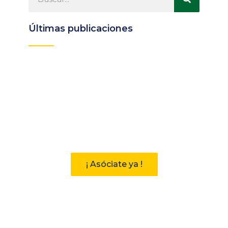
Últimas publicaciones
Participa
Descubre las ventajas de pertenecer
a la Asociación Andaluza de
Bibliotecarios (AAB)
¡ Asóciate ya !