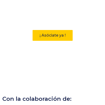
Participa
Descubre las ventajas de pertenecer
a la Asociación Andaluza de
Bibliotecarios (AAB)
¡ Asóciate ya !
Con la colaboración de: