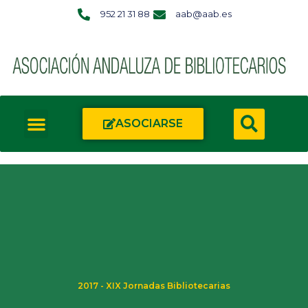
952 21 31 88
aab@aab.es
ASOCIARSE
2017 - XIX Jornadas Bibliotecarias