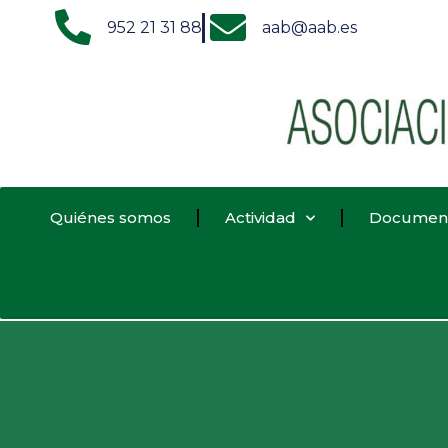
952 21 31 88
aab@aab.es
Quiénes somos
Actividad
Documen