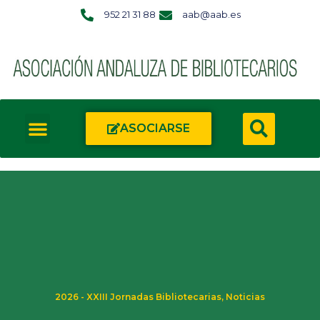
952 21 31 88
aab@aab.es
ASOCIARSE
2026 - XXIII Jornadas Bibliotecarias
,
Noticias