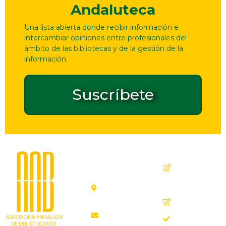
Andaluteca
Una lista abierta donde recibir información e
intercambiar opiniones entre profesionales del
ámbito de las bibliotecas y de la gestión de la
información.
Suscríbete
Dirección
Contacto
de
seguridad
C. Ollerías,
GPSR
45, 47,
29012
Inicio
Málaga
Quiénes
aab@aab.es
somos