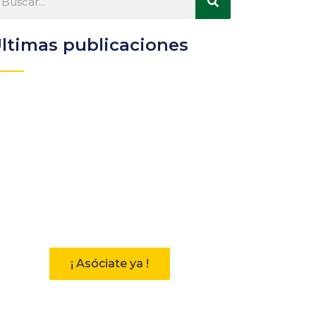
ltimas publicaciones
Participa
Descubre las ventajas de
pertenecer a la Asociación
Andaluza de Bibliotecarios (AAB)
¡ Asóciate ya !