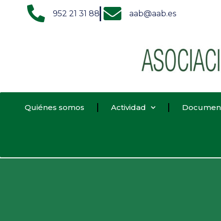
952 21 31 88
aab@aab.es
Quiénes somos
Actividad
Documen