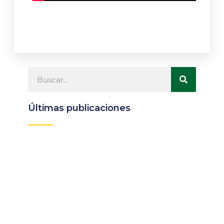
Últimas publicaciones
Participa
Descubre las ventajas de pertenecer
a la Asociación Andaluza de
Bibliotecarios (AAB)