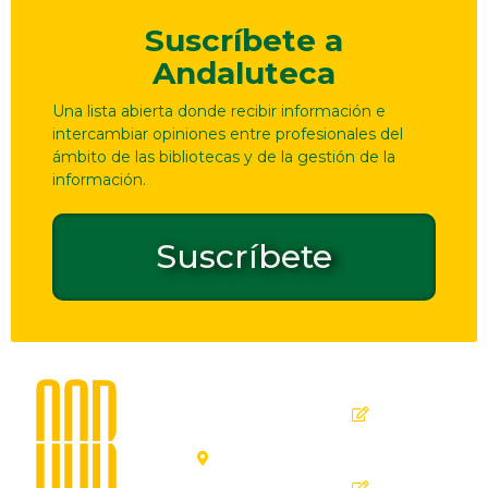
Suscríbete a
Andaluteca
Una lista abierta donde recibir información e
intercambiar opiniones entre profesionales del
ámbito de las bibliotecas y de la gestión de la
información.
Suscríbete
Dirección
Contacto
de
seguridad
C. Ollerías,
GPSR
45, 47,
29012
Inicio