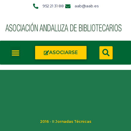
952 21 31 88
aab@aab.es
ASOCIARSE
2016 - II Jornadas Técnicas