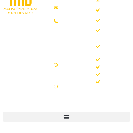
Málaga
Quiénes
aab@aab.es
somos
Teléfono:
Documentos
952 21 31
Trabajando desde
88
Boletín
1981 como
AAB
asociación
Horario de
Buscador
profesional
oficina
del Boletín
independiente, para
de la AAB
contribuir al
Lunes -
desarrollo
Jornadas
Viernes
bibliotecario en
Formación
09.00 –
Andalucía y
15.00
Noticias
defender los
Sábados y
intereses de sus
Contacto
domingos
profesionales.
cerrado