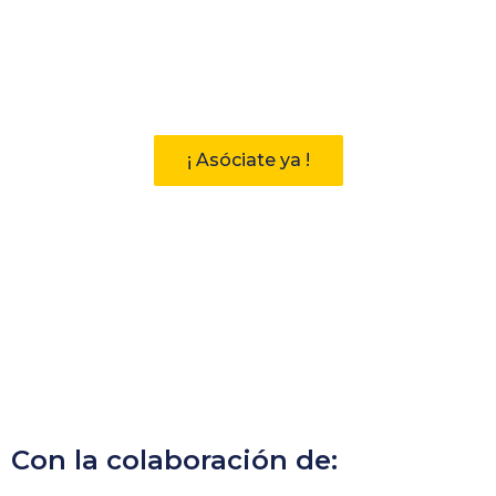
Participa
Descubre las ventajas de pertenecer
a la Asociación Andaluza de
Bibliotecarios (AAB)
¡ Asóciate ya !
Con la colaboración de: