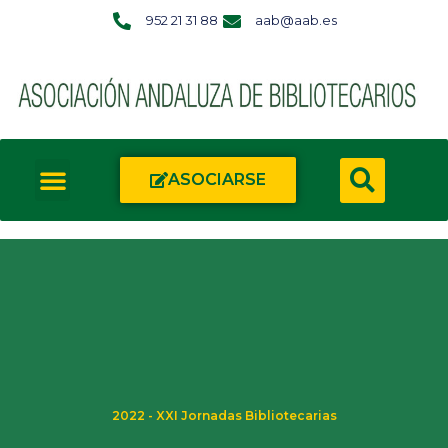
952 21 31 88
aab@aab.es
ASOCIARSE
2022 - XXI Jornadas Bibliotecarias