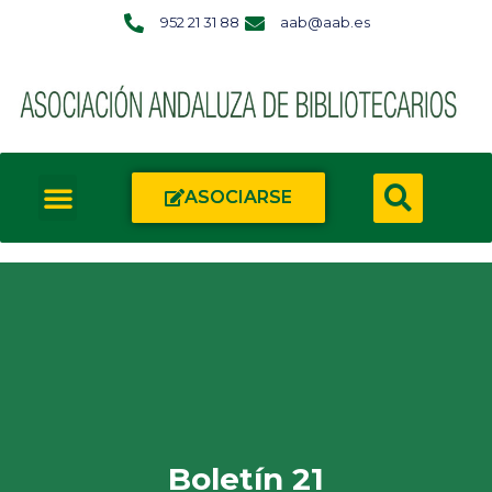
952 21 31 88
aab@aab.es
ASOCIARSE
Boletín 21