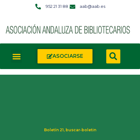
952 21 31 88
aab@aab.es
ASOCIARSE
Boletín 21
,
buscar-boletin