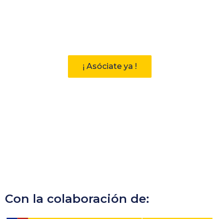
Participa
Descubre las ventajas de pertenecer
a la Asociación Andaluza de
Bibliotecarios (AAB)
¡ Asóciate ya !
Con la colaboración de: