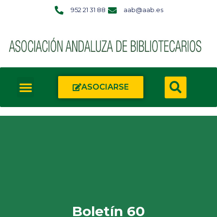
952 21 31 88
aab@aab.es
ASOCIARSE
Boletín 60