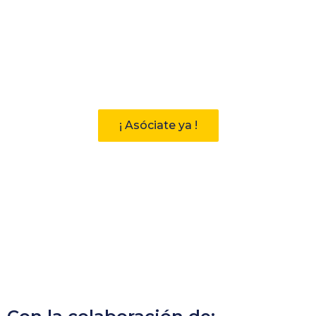
Participa
Descubre las ventajas de pertenecer
a la Asociación Andaluza de
Bibliotecarios (AAB)
¡ Asóciate ya !