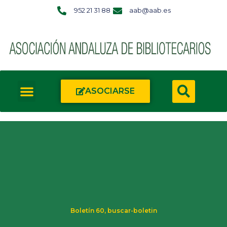
952 21 31 88
aab@aab.es
ASOCIARSE
Boletín 60
,
buscar-boletin