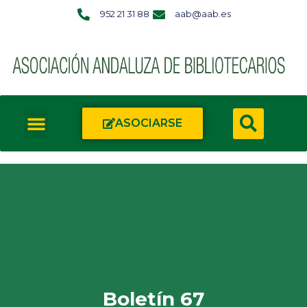
952 21 31 88
aab@aab.es
ASOCIARSE
Boletín 67