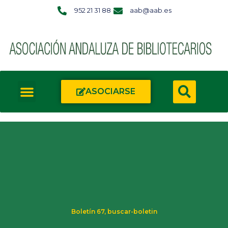
952 21 31 88
aab@aab.es
ASOCIARSE
Boletín 67
,
buscar-boletin