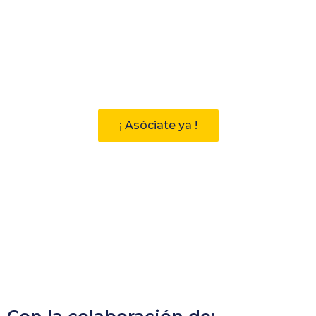
Participa
Descubre las ventajas de pertenecer
a la Asociación Andaluza de
Bibliotecarios (AAB)
¡ Asóciate ya !