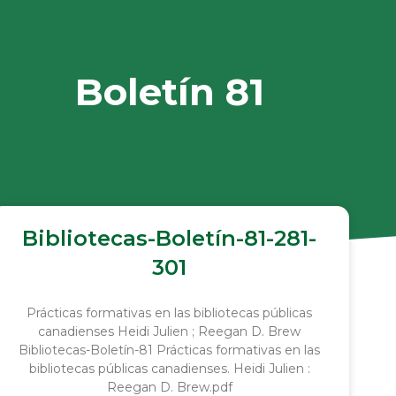
Boletín 81
Bibliotecas-Boletín-81-281-
301
Prácticas formativas en las bibliotecas públicas
canadienses Heidi Julien ; Reegan D. Brew
Bibliotecas-Boletín-81 Prácticas formativas en las
bibliotecas públicas canadienses. Heidi Julien :
Reegan D. Brew.pdf