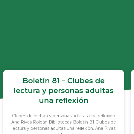
Boletín 81 – Clubes de
lectura y personas adultas
una reﬂexión
Clubes de lectura y personas adultas una reﬂexión
Ana Rivas Roldán Bibliotecas-Boletín-81 Clubes de
lectura y personas adultas una reﬂexión. Ana Rivas