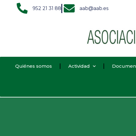
952 21 31 88
aab@aab.es
Quiénes somos
Actividad
Documen