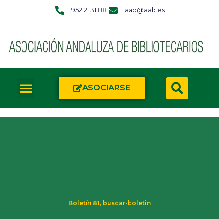
952 21 31 88
aab@aab.es
ASOCIARSE
Boletín 81
,
buscar-boletin