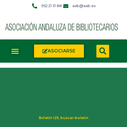
952 21 31 88
aab@aab.es
ASOCIARSE
Boletín 125
,
buscar-boletin