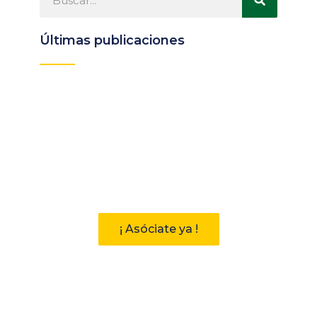
Últimas publicaciones
Participa
Descubre las ventajas de pertenecer
a la Asociación Andaluza de
Bibliotecarios (AAB)
¡ Asóciate ya !