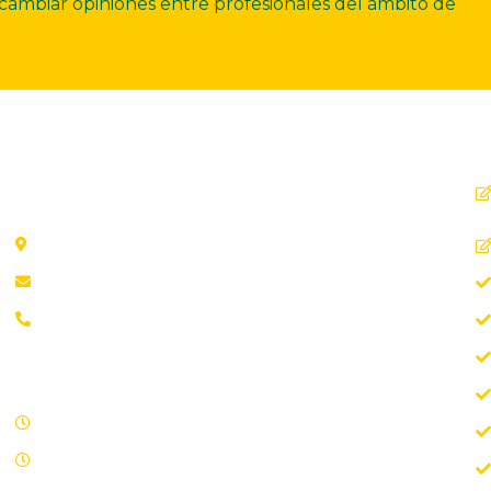
ercambiar opiniones entre profesionales del ámbito de
Dirección
C. Ollerías, 45, 47, 29012 Málaga
aab@aab.es
Teléfono: 952 21 31 88
Horario de oficina
Lunes - Viernes 09.00 – 15.00
Sábados y domingos cerrado