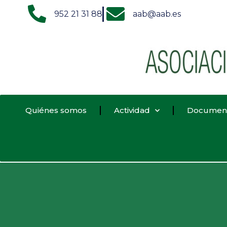
952 21 31 88
aab@aab.es
Quiénes somos
Actividad
Documen