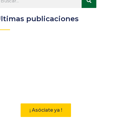
ltimas publicaciones
Participa
Descubre las ventajas de
pertenecer a la Asociación
Andaluza de Bibliotecarios (AAB)
¡ Asóciate ya !