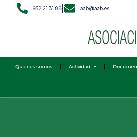
952 21 31 88
aab@aab.es
Quiénes somos
Actividad
Documen