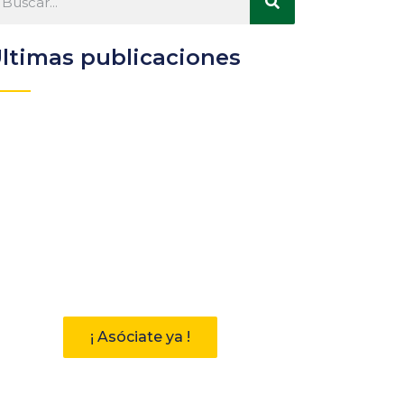
ltimas publicaciones
Participa
Descubre las ventajas de
pertenecer a la Asociación
Andaluza de Bibliotecarios (AAB)
¡ Asóciate ya !