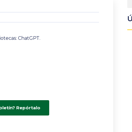
Ú
liotecas: ChatGPT.
oletín? Repórtalo