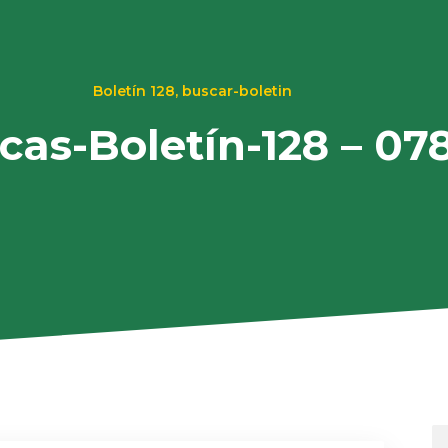
Boletín 128
,
buscar-boletin
ecas-Boletín-128 – 07