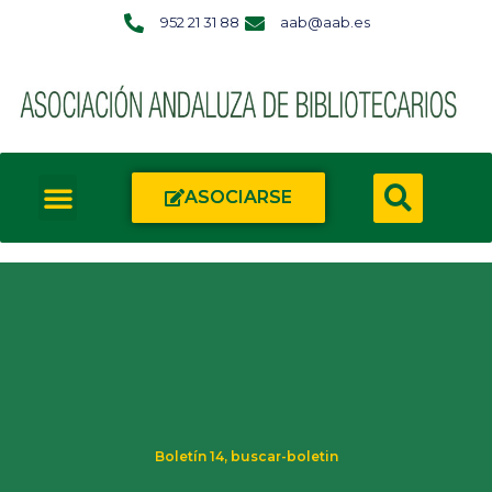
952 21 31 88
aab@aab.es
ASOCIARSE
Boletín 14
,
buscar-boletin