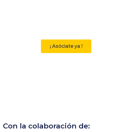
Participa
Descubre las ventajas de pertenecer
a la Asociación Andaluza de
Bibliotecarios (AAB)
¡ Asóciate ya !
Con la colaboración de: