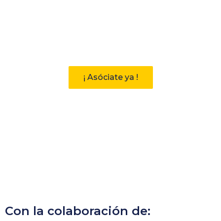
Participa
Descubre las ventajas de pertenecer
a la Asociación Andaluza de
Bibliotecarios (AAB)
¡ Asóciate ya !
Con la colaboración de: