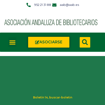
952 21 31 88
aab@aab.es
ASOCIARSE
Boletín 14
,
buscar-boletin