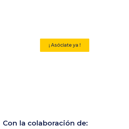
Participa
Descubre las ventajas de pertenecer
a la Asociación Andaluza de
Bibliotecarios (AAB)
¡ Asóciate ya !
Con la colaboración de: