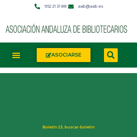
952 21 31 88
aab@aab.es
ASOCIARSE
Boletín 23
,
buscar-boletin