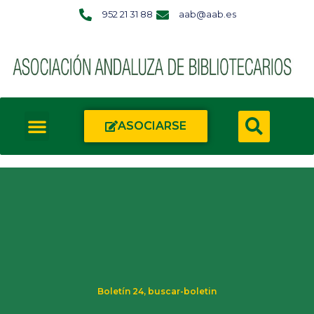
952 21 31 88
aab@aab.es
ASOCIARSE
Boletín 24
,
buscar-boletin