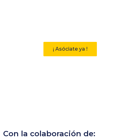
Participa
Descubre las ventajas de pertenecer
a la Asociación Andaluza de
Bibliotecarios (AAB)
¡ Asóciate ya !
Con la colaboración de: